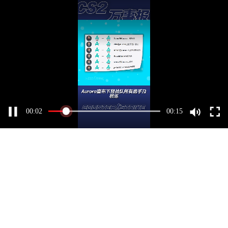
00
:
02
00:15